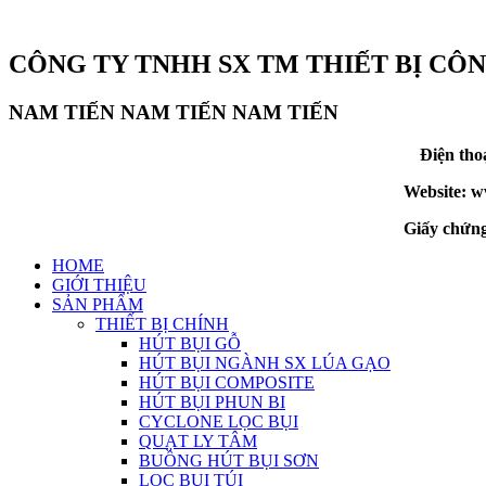
CÔNG TY TNHH SX TM THIẾT BỊ CÔ
NAM TIẾN
NAM TIẾN
NAM TIẾN
Điện tho
Website: w
Giấy chứn
HOME
GIỚI THIỆU
SẢN PHẨM
THIẾT BỊ CHÍNH
HÚT BỤI GỖ
HÚT BỤI NGÀNH SX LÚA GẠO
HÚT BỤI COMPOSITE
HÚT BỤI PHUN BI
CYCLONE LỌC BỤI
QUẠT LY TÂM
BUỒNG HÚT BỤI SƠN
LỌC BỤI TÚI