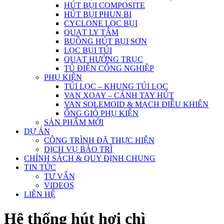
HÚT BỤI COMPOSITE
HÚT BỤI PHUN BI
CYCLONE LỌC BỤI
QUẠT LY TÂM
BUỒNG HÚT BỤI SƠN
LỌC BỤI TÚI
QUẠT HƯỚNG TRỤC
TỦ ĐIỆN CÔNG NGHIỆP
PHỤ KIỆN
TÚI LỌC – KHUNG TÚI LỌC
VAN XOAY – CÁNH TAY HÚT
VAN SOLEMOID & MẠCH ĐIỀU KHIỂN
ỐNG GIÓ PHỤ KIỆN
SẢN PHẨM MỚI
DỰ ÁN
CÔNG TRÌNH ĐÃ THỰC HIỆN
DỊCH VỤ BẢO TRÌ
CHÍNH SÁCH & QUY ĐỊNH CHUNG
TIN TỨC
TƯ VẤN
VIDEOS
LIÊN HỆ
Hệ thống hút hơi chì