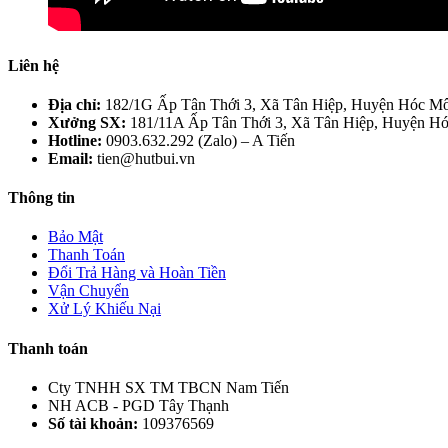
Liên hệ
Địa chỉ:
182/1G Ấp Tân Thới 3, Xã Tân Hiệp, Huyện Hóc 
Xưởng SX:
181/11A Ấp Tân Thới 3, Xã Tân Hiệp, Huyện H
Hotline:
0903.632.292 (Zalo) – A Tiến
Email:
tien@hutbui.vn
Thông tin
Bảo Mật
Thanh Toán
Đổi Trả Hàng và Hoàn Tiền
Vận Chuyển
Xử Lý Khiếu Nại
Thanh toán
Cty TNHH SX TM TBCN Nam Tiến
NH ACB - PGD Tây Thạnh
Số tài khoản:
109376569