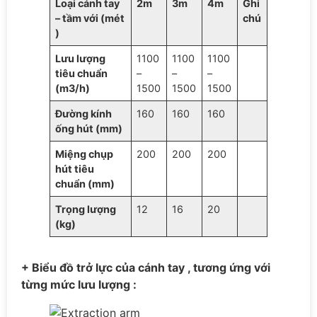
Loại cánh tay
2m
3m
4m
Ghi
– tầm với (mét
chú
)
Lưu lượng
1100
1100
1100
tiêu chuẩn
–
–
–
(m3/h)
1500
1500
1500
Đường kính
160
160
160
ống hút (mm)
Miệng chụp
200
200
200
hút tiêu
chuẩn (mm)
Trọng lượng
12
16
20
(kg)
+ Biểu đồ trở lực của cánh tay , tương ứng với
từng mức lưu lượng :