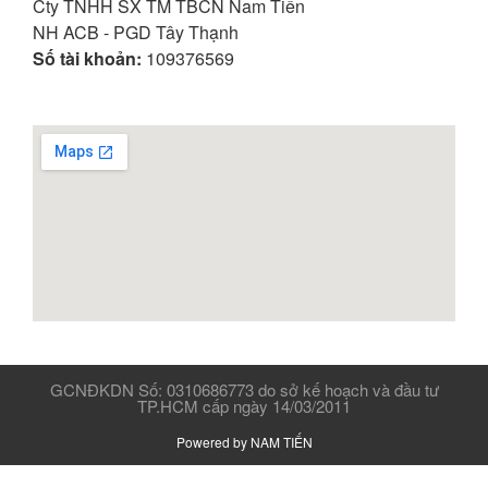
Cty TNHH SX TM TBCN Nam Tiến
NH ACB - PGD Tây Thạnh
Số tài khoản:
109376569
GCNĐKDN Số: 0310686773 do sở kế hoạch và đầu tư
TP.HCM cấp ngày 14/03/2011
Powered by NAM TIẾN