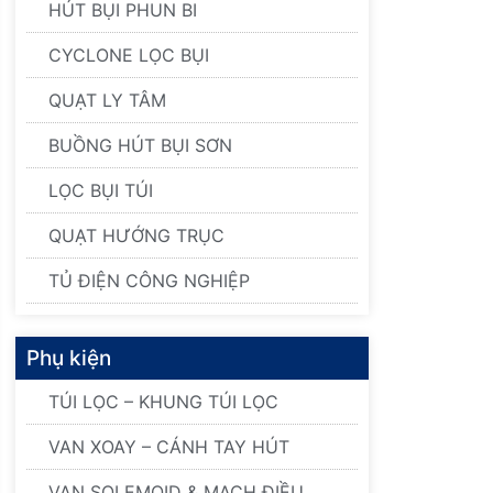
HÚT BỤI PHUN BI
CYCLONE LỌC BỤI
QUẠT LY TÂM
BUỒNG HÚT BỤI SƠN
LỌC BỤI TÚI
QUẠT HƯỚNG TRỤC
TỦ ĐIỆN CÔNG NGHIỆP
Phụ kiện
TÚI LỌC – KHUNG TÚI LỌC
VAN XOAY – CÁNH TAY HÚT
VAN SOLEMOID & MẠCH ĐIỀU