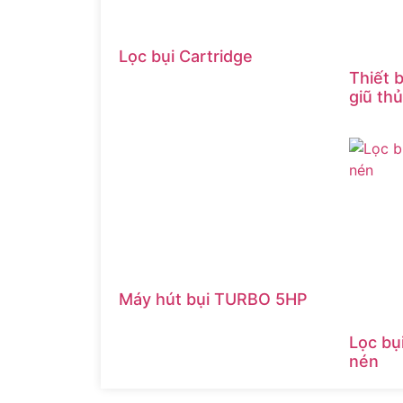
Lọc bụi Cartridge
Thiết b
giũ th
Máy hút bụi TURBO 5HP
Lọc bụi
nén