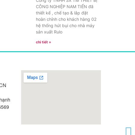
Công ty TNHH SX TM THIẾT BỊ
CÔNG NGHIỆP NAM TIẾN đã
thiết kế , chế tạo & lắp đặt
hoàn chỉnh cho khách hàng 02
hệ thống hút bụi cho nhà máy
sản xuất Rulo
chi tiết »
BCN
hạnh
6569