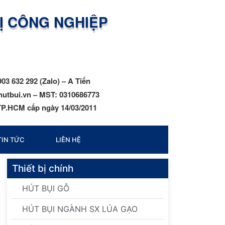
BỊ CÔNG NGHIỆP
903 632 292 (Zalo) – A Tiến
hutbui.vn – MST: 0310686773
P.HCM cấp ngày 14/03/2011
TIN TỨC
LIÊN HỆ
Thiết bị chính
HÚT BỤI GỖ
HÚT BỤI NGÀNH SX LÚA GẠO