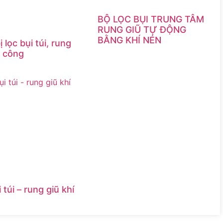
BỘ LỌC BỤI TRUNG TÂM
RUNG GIŨ TỰ ĐỘNG
BẰNG KHÍ NÉN
ị lọc bụi túi, rung
ủ công
 túi – rung giũ khí