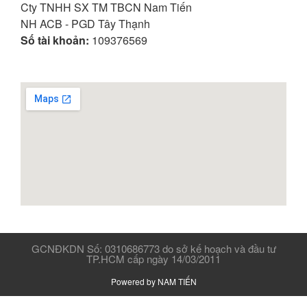
Cty TNHH SX TM TBCN Nam Tiến
NH ACB - PGD Tây Thạnh
Số tài khoản:
109376569
GCNĐKDN Số: 0310686773 do sở kế hoạch và đầu tư
TP.HCM cấp ngày 14/03/2011
Powered by NAM TIẾN